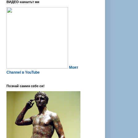
ВИДЕО-каналът ми
Моят
Channel в YouTube
Познай самия себе си!