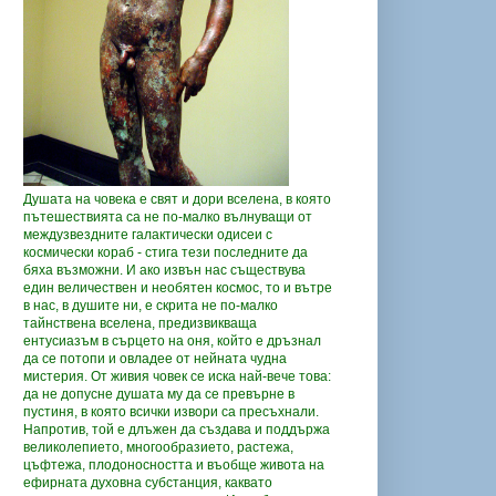
Душата на човека е свят и дори вселена, в която
пътешествията са не по-малко вълнуващи от
междузвездните галактически одисеи с
космически кораб - стига тези последните да
бяха възможни. И ако извън нас съществува
един величествен и необятен космос, то и вътре
в нас, в душите ни, е скрита не по-малко
тайнствена вселена, предизвикваща
ентусиазъм в сърцето на оня, който е дръзнал
да се потопи и овладее от нейната чудна
мистерия. От живия човек се иска най-вече това:
да не допусне душата му да се превърне в
пустиня, в която всички извори са пресъхнали.
Напротив, той е длъжен да създава и поддържа
великолепието, многообразието, растежа,
цъфтежа, плодоносността и въобще живота на
ефирната духовна субстанция, каквато