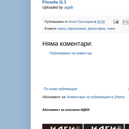
Filosofia 11.3
Uploaded by
aigdb
Публикувано от
Ангел Грънчаров
в
20:30
Етикети:
книги
,
образование
,
философия
,
човек
Няма коментари:
Публикуване на коментар
По-нова публикация
Абонамент за:
Коментари за публикацията (Atom)
Абонамент за списание ИДЕИ