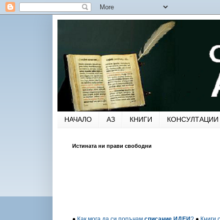
НАЧАЛО
АЗ
КНИГИ
КОНСУЛТАЦИИ
Истината ни прави свободни
●
Как мога да си поръчам
списание ИДЕИ
?
●
Книги 