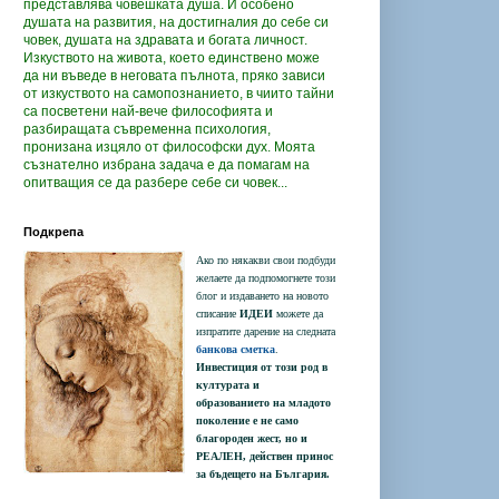
представлява човешката душа. И особено
душата на развития, на достигналия до себе си
човек, душата на здравата и богата личност.
Изкуството на живота, което единствено може
да ни въведе в неговата пълнота, пряко зависи
от изкуството на самопознанието, в чиито тайни
са посветени най-вече философията и
разбиращата съвременна психология,
пронизана изцяло от философски дух. Моята
съзнателно избрана задача е да помагам на
опитващия се да разбере себе си човек...
Подкрепа
Ако по някакви свои подбуди
желаете да подпомогнете този
блог и издаването на новото
списание
ИДЕИ
можете да
изпратите дарение на следната
банкова сметка
.
Инвестиция от този род в
културата и
образованието на младото
поколение e не само
благороден жест, но и
РЕАЛЕН, действен принос
за бъдещето на България.