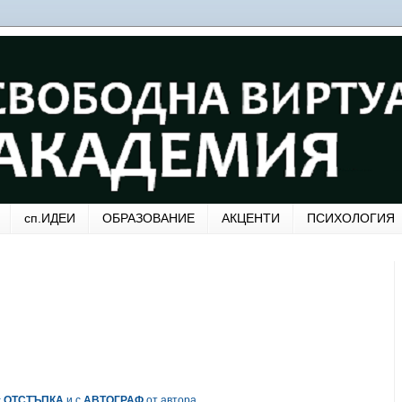
сп.ИДЕИ
ОБРАЗОВАНИЕ
АКЦЕНТИ
ПСИХОЛОГИЯ
с
ОТСТЪПКА
и с
АВТОГРАФ
от автора